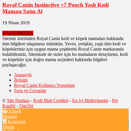
Royal Canin Instinctive +7 Pouch Yaşlı Kedi
Maması Satın Al
19 Nisan 2019
HAKKIMIZDA
Sitemiz üzerinden Royal Canin kedi ve köpek mamaları hakkında
tüm bilgilere ulaşmanız mümkün. Yavru, yetişkin, yaşlı tüm kedi ve
köpekleriniz için uygun mama çeşitlerini Royal Canin markasında
bulabilirsiniz. Sitemizde de sizler için bu mamaların detaylarını, kedi
ve köpekler için doğru mama seçimleri hakkında bilgileri
paylaşacağız.
Anasayfa
İletişim
Royal Canin Kullanıcı Yorumları
Soru ve Cevaplar
©
Site Haritası
-
Kedi Malt Çeşitleri
-
En iyi Multivitamin
-
Pet
Kuaför
-
OneVet
Köpek
Maması
Konserve
Mama