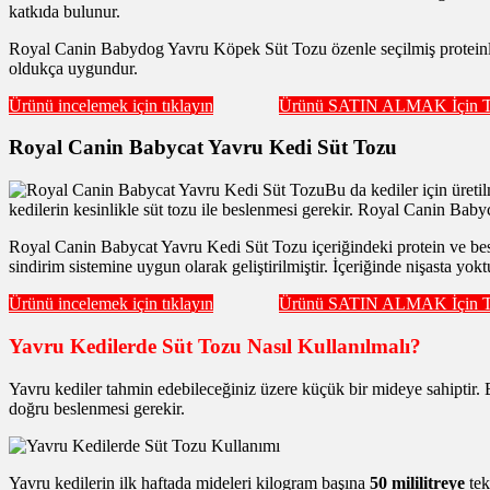
katkıda bulunur.
Royal Canin Babydog Yavru Köpek Süt Tozu özenle seçilmiş proteinler 
oldukça uygundur.
Ürünü incelemek için tıklayın
Ürünü SATIN ALMAK İçin Tı
Royal Canin Babycat Yavru Kedi Süt Tozu
Bu da kediler için üret
kedilerin kesinlikle süt tozu ile beslenmesi gerekir. Royal Canin Bab
Royal Canin Babycat Yavru Kedi Süt Tozu içeriğindeki protein ve besin
sindirim sistemine uygun olarak geliştirilmiştir. İçeriğinde nişasta yokt
Ürünü incelemek için tıklayın
Ürünü SATIN ALMAK İçin Tı
Yavru Kedilerde Süt Tozu Nasıl Kullanılmalı?
Yavru kediler tahmin edebileceğiniz üzere küçük bir mideye sahiptir.
doğru beslenmesi gerekir.
Yavru kedilerin ilk haftada mideleri kilogram başına
50 mililitreye
tek