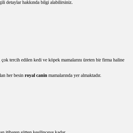
gili detaylar hakkında bilgi alabilirsiniz.
ok tercih edilen kedi ve köpek mamalarını üreten bir firma haline
olan her besin
royal canin
mamalarında yer almaktadır.
 itibaren sütten kesilinceye kadar...