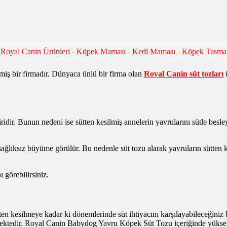
Royal Canin Ürünleri
-
Köpek Maması
-
Kedi Maması
-
Köpek Tasmal
miş bir firmadır. Dünyaca ünlü bir firma olan
Royal Canin süt tozları
ü
dir. Bunun nedeni ise sütten kesilmiş annelerin yavrularını sütle besleye
lıksız büyüme görülür. Bu nedenle süt tozu alarak yavruların sütten kes
 görebilirsiniz.
en kesilmeye kadar ki dönemlerinde süt ihtiyacını karşılayabileceğiniz 
mektedir. Royal Canin Babydog Yavru Köpek Süt Tozu içeriğinde yüksek s