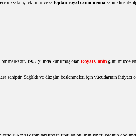
re ulaşabilir, tek ürün veya
toptan royal canin mama
satın alma ile il
 bir markadır. 1967 yılında kurulmuş olan
Royal Canin
günümüzde en ç
ra sahiptir. Sağlıklı ve düzgün beslenmeleri için vücutlarının ihtiyacı 
 biridir. Royal canin tarafından üretilen bu ürün yavru kedinin doğumdan