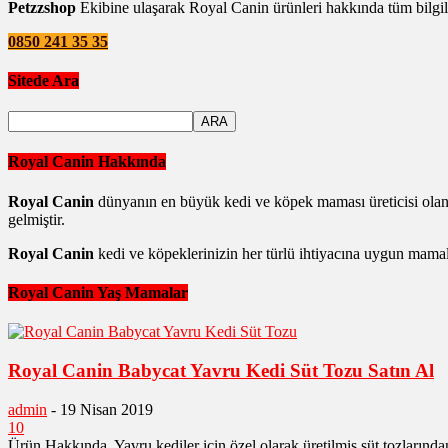
Petzzshop
Ekibine ulaşarak Royal Canin ürünleri hakkında tüm bilgile
0850 241 35 35
Sitede Ara
Royal Canin Hakkında
Royal Canin
dünyanın en büyük kedi ve köpek maması üreticisi olan
gelmiştir.
Royal Canin
kedi ve köpeklerinizin her türlü ihtiyacına uygun mamala
Royal Canin Yaş Mamalar
Royal Canin Babycat Yavru Kedi Süt Tozu Satın Al
admin
-
19 Nisan 2019
10
Ürün Hakkında Yavru kediler için özel olarak üretilmiş süt tozlarından