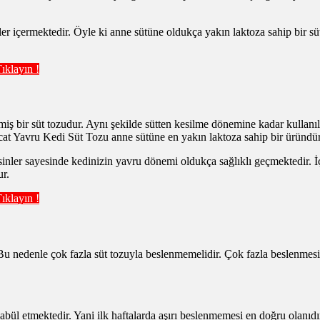
içermektedir. Öyle ki anne sütüne oldukça yakın laktoza sahip bir süt t
klayın !
ilmiş bir süt tozudur. Aynı şekilde sütten kesilme dönemine kadar kulla
ycat Yavru Kedi Süt Tozu anne sütüne en yakın laktoza sahip bir üründür
ler sayesinde kedinizin yavru dönemi oldukça sağlıklı geçmektedir. İçe
ur.
klayın !
 Bu nedenle çok fazla süt tozuyla beslenmemelidir. Çok fazla beslenmes
abül etmektedir. Yani ilk haftalarda aşırı beslenmemesi en doğru olanıdı