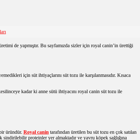
arı
retimi de yapmıştır. Bu sayfamızda sizler için royal canin’in ürettiği
medikleri için süt ihtiyaçlarını süt tozu ile karşılanmasıdır. Kısaca
ilinceye kadar ki anne sütü ihtiyacını royal canin süt tozu ile
bir üründür.
Royal canin
tarafından üretilen bu süt tozu en çok satılan
indirilebilir proteinler yer almaktadır ve yavru köpek sağlığına