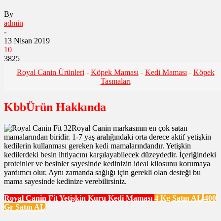
By
admin
-
13 Nisan 2019
10
3825
Royal Canin Ürünleri
-
Köpek Maması
-
Kedi Maması
-
Köpek
Tasmaları
KbbÜrün Hakkında
Royal Canin markasının en çok satan
mamalarından biridir. 1-7 yaş aralığındaki orta derece aktif yetişkin
kedilerin kullanması gereken kedi mamalarındandır. Yetişkin
kedilerdeki besin ihtiyacını karşılayabilecek düzeydedir. İçeriğindeki
proteinler ve besinler sayesinde kedinizin ideal kilosunu korumaya
yardımcı olur. Aynı zamanda sağlığı için gerekli olan desteği bu
mama sayesinde kedinize verebilirsiniz.
Royal Canin Fit Yetişkin Kuru Kedi Maması
4 Kg Satın AL
400
Gr Satın AL