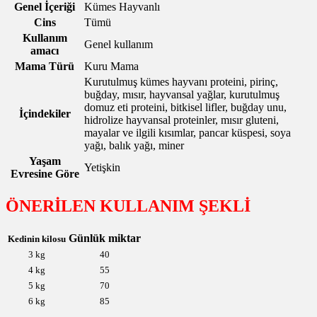
Genel İçeriği
Kümes Hayvanlı
Cins
Tümü
Kullanım
Genel kullanım
amacı
Mama Türü
Kuru Mama
Kurutulmuş kümes hayvanı proteini, pirinç,
buğday, mısır, hayvansal yağlar, kurutulmuş
domuz eti proteini, bitkisel lifler, buğday unu,
İçindekiler
hidrolize hayvansal proteinler, mısır gluteni,
mayalar ve ilgili kısımlar, pancar küspesi, soya
yağı, balık yağı, miner
Yaşam
Yetişkin
Evresine Göre
ÖNERİLEN KULLANIM ŞEKLİ
Günlük miktar
Kedinin kilosu
3 kg
40
4 kg
55
5 kg
70
6 kg
85