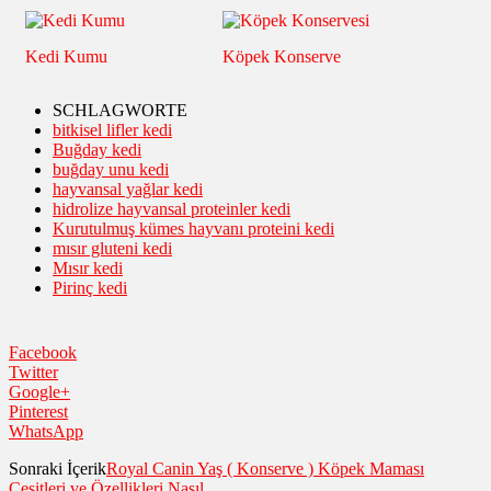
Kedi Kumu
Köpek Konserve
SCHLAGWORTE
bitkisel lifler kedi
Buğday kedi
buğday unu kedi
hayvansal yağlar kedi
hidrolize hayvansal proteinler kedi
Kurutulmuş kümes hayvanı proteini kedi
mısır gluteni kedi
Mısır kedi
Pirinç kedi
Facebook
Twitter
Google+
Pinterest
WhatsApp
Sonraki İçerik
Royal Canin Yaş ( Konserve ) Köpek Maması
Çeşitleri ve Özellikleri Nasıl