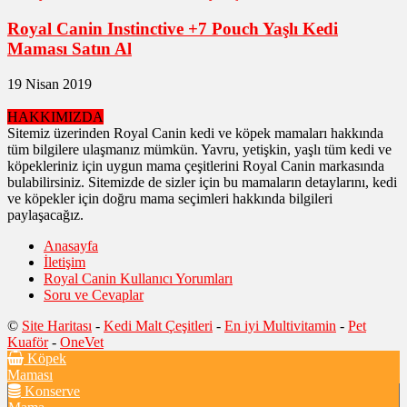
Royal Canin Instinctive +7 Pouch Yaşlı Kedi
Maması Satın Al
19 Nisan 2019
HAKKIMIZDA
Sitemiz üzerinden Royal Canin kedi ve köpek mamaları hakkında
tüm bilgilere ulaşmanız mümkün. Yavru, yetişkin, yaşlı tüm kedi ve
köpekleriniz için uygun mama çeşitlerini Royal Canin markasında
bulabilirsiniz. Sitemizde de sizler için bu mamaların detaylarını, kedi
ve köpekler için doğru mama seçimleri hakkında bilgileri
paylaşacağız.
Anasayfa
İletişim
Royal Canin Kullanıcı Yorumları
Soru ve Cevaplar
©
Site Haritası
-
Kedi Malt Çeşitleri
-
En iyi Multivitamin
-
Pet
Kuaför
-
OneVet
Köpek
Maması
Konserve