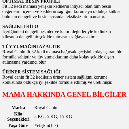
OPTİMAL BESİN PROFİLİ
Fit 32 kedi maması yetişkin kedilerin ihtiyacı olan tüm besin
değerlerini içeren ve kedilerin sağlığını korumaya oldukça katkısı
bulunan dengeli ve besin açısından eksiksiz bir mamadır.
SAĞLIKLI KİLO
İçeriğindeki dengeli besinler ve kalori değerleriyle kedinizin
kilosunu dengeli bir şekilde tutmasını sağlayacaktır.
TÜY YUMAĞINI AZALTIR
Royal Canin fit 32 kedi maması bağırsak geçişini kolaylaştıran bir
formüle sahiptir ve tüy yumaklarının daha kolay şekilde dışarı
atılmasına yardımcı olur.
ÜRİNER SİSTEM SAĞLIĞI
Royal canin fit 32 kedilerin üriner sistem sağlığını koruma
konusunda oldukça iyi şekilde formüle edilmiş ve üretilmişir.
MAMA HAKKINDA GENEL BİLGİLER
Marka
Royal Canin
Kilo
2 KG, 5 KG, 15 KG
Seçenekleri
Yaşa Göre
Yetişkin(1-7)