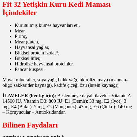
Fit 32 Yetişkin Kuru Kedi Maması
İçindekiler
Kurutulmuş kümes hayvanları eti,
Mısır,
Pirinç,
Mısır gluten,
Hayvansal yağlar,
Bitkisel protein izolat*,
Bitkisel lifler,
Hidrolize hayvansal proteinler,
Pancar küspesi.
Maya, mineraller, soya yağı, balık yağı, hidrolize maya (mannan-
oligo-sakkaritler kaynağı), kadife çiçeği özü (lutein kaynağı).
İLAVELER (her kg için):
Beslenmeye dayalı ilaveler: Vitamin A:
14500 IU, Vitamin D3: 800 IU, E1 (Demir): 33 mg, E2 (Iyot): 3
mg, E4 (Bakır): 5 mg, E5 (Manganez): 43 mg, E6 (Çinko): 140 mg
– Koruyucular – Antioksidantlar.
Bilinen Faydaları