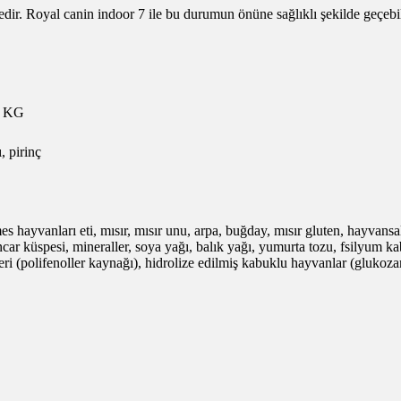
ir. Royal canin indoor 7 ile bu durumun önüne sağlıklı şekilde geçebil
5 KG
 pirinç
hayvanları eti, mısır, mısır unu, arpa, buğday, mısır gluten, hayvansal y
pancar küspesi, mineraller, soya yağı, balık yağı, yumurta tozu, fsilyum 
ri (polifenoller kaynağı), hidrolize edilmiş kabuklu hayvanlar (glukozam