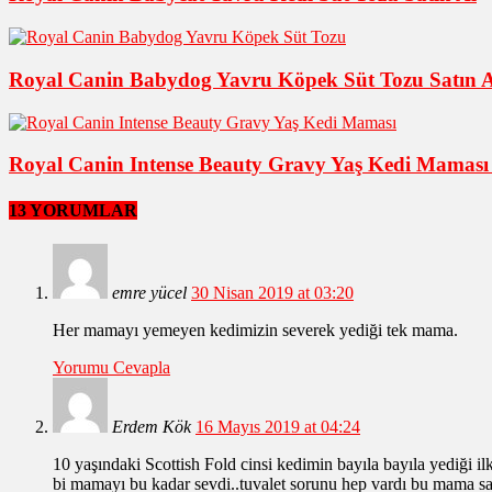
Royal Canin Babydog Yavru Köpek Süt Tozu Satın A
Royal Canin Intense Beauty Gravy Yaş Kedi Maması 
13 YORUMLAR
emre yücel
30 Nisan 2019 at 03:20
Her mamayı yemeyen kedimizin severek yediği tek mama.
Yorumu Cevapla
Erdem Kök
16 Mayıs 2019 at 04:24
10 yaşındaki Scottish Fold cinsi kedimin bayıla bayıla yediği
bi mamayı bu kadar sevdi..tuvalet sorunu hep vardı bu mama sa