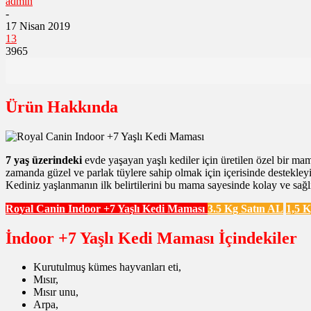
admin
-
17 Nisan 2019
13
3965
Ürün Hakkında
7 yaş üzerindeki
evde yaşayan yaşlı kediler için üretilen özel bir mam
zamanda güzel ve parlak tüylere sahip olmak için içerisinde destekleyi
Kediniz yaşlanmanın ilk belirtilerini bu mama sayesinde kolay ve sağlıkl
Royal Canin Indoor +7 Yaşlı Kedi Maması
3.5 Kg Satın AL
1,5 
İndoor +7 Yaşlı Kedi Maması İçindekiler
Kurutulmuş kümes hayvanları eti,
Mısır,
Mısır unu,
Arpa,