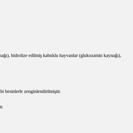
ynağı), hidrolize edilmiş kabuklu hayvanlar (glukozamin kaynağı),
i besinlerle zenginlendirilmiştir.
r.