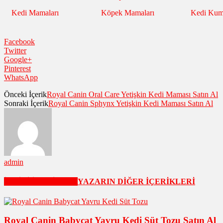
Kedi Mamaları
Köpek Mamaları
Kedi Ku
Facebook
Twitter
Google+
Pinterest
WhatsApp
Önceki İçerik
Royal Canin Oral Care Yetişkin Kedi Maması Satın Al
Sonraki İçerik
Royal Canin Sphynx Yetişkin Kedi Maması Satın Al
admin
İLGİLİ İÇERİKLER
YAZARIN DİĞER İÇERİKLERİ
Royal Canin Babycat Yavru Kedi Süt Tozu Satın Al