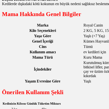
Kedilerde dışkıdaki kötü kokunun en büyük nedeni sağlıksız beslenmed
Mama Hakkında Genel Bilgiler
Marka
Royal Canin
Kilo Seçenekleri
2 KG, 5 KG, 1
Yaşa Göre
Yaşlı (+7 Yaş)
Genel İçeriği
Kümes Hayvanlı,
Cins
Tümü
Kullanım amacı
ev kedileri için
Mama Türü
Kuru Mama
Kurutulmuş kümes 
bitkisel lifler, 
İçindekiler
çay ve üzüm özle
kıkırdak
Yaşam Evresine Göre
Yaşlı
Önerilen Kullanım Şekli
Kedinizin Kilosu
Günlük Tüketim Miktarı
3 kg
40g