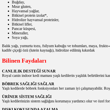
Buğday,
Mısır gluten,
Hayvansal yağlar,
Bitkisel protein izolat*,
Hidrolize hayvansal proteinler,
Bitkisel lifler,
Pancar küspesi,
Mineraller,
Soya yağı,
Balık yağı, yumurta tozu, fsilyum kabuğu ve tohumları, maya, frukto-o
kadife çiçeği özü (lutein kaynağı), hidrolize edilmiş kıkırdak
Bilinen Faydaları
CANLILIK DESTEĞİ SUNAR
Royal canin indoor kedi maması yaşlı kedilerin yaşlılık belirtilerini ka
BÖBREK SAĞLIĞI SAĞLAR
Yaşlı kedilerde böbrek fonksiyonları her zaman iyi çalışmayabilir.
ÜRİNER SİSTEM SAĞLIĞI
Yaşlı kedilerinizin sistem sağlığını korumaya yardımcı olur ve özel for
DIŞKI KOKUSUNDA AZALMA