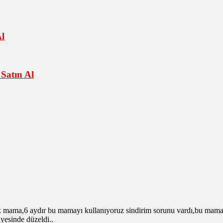
l
Satın Al
 ilk mama,6 aydır bu mamayı kullanıyoruz sindirim sorunu vardı,bu mam
yesinde düzeldi..