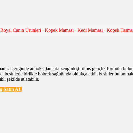
Royal Canin Ürünleri
-
Köpek Maması
-
Kedi Maması
-
Köpek Tasmal
adır. İçeriğinde antioksidanlarla zenginleştirilmiş gençlik formülü bulun
ci besinlerle birlikte böbrek sağlığında oldukça etkili besinler bulunma
ı şekilde atlatabilir.
Kg Satın AL