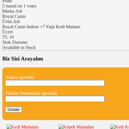
Puan
5
based on
1
votes
Marka Adı
Royal Canin
Ürün Adı
Royal Canin Indoor +7 Yaşlı Kedi Maması
Ücret
TL
10
Stok Durumu
Available in Stock
Biz Sizi Arayalım
Adınız (gerekli)
Telefon Numaranız (gerekli)