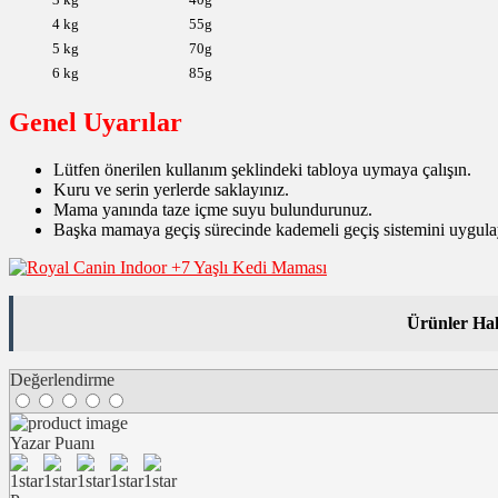
4 kg
55g
5 kg
70g
6 kg
85g
Genel Uyarılar
Lütfen önerilen kullanım şeklindeki tabloya uymaya çalışın.
Kuru ve serin yerlerde saklayınız.
Mama yanında taze içme suyu bulundurunuz.
Başka mamaya geçiş sürecinde kademeli geçiş sistemini uygula
Ürünler Hak
Değerlendirme
Yazar Puanı