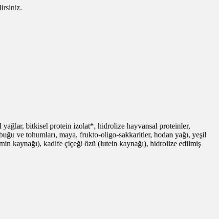
irsiniz.
ağlar, bitkisel protein izolat*, hidrolize hayvansal proteinler,
kabuğu ve tohumları, maya, frukto-oligo-sakkaritler, hodan yağı, yeşil
in kaynağı), kadife çiçeği özü (lutein kaynağı), hidrolize edilmiş