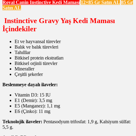
Royal Canin Instinctive Kedi Maması
12×85 Gr Satın AL
85 Gr
Satın AL
Instinctive Gravy Yaş Kedi Maması
İçindekiler
Et ve hayvansal türevler
Balık ve balık türevleri
Tahılllar
Bitkisel protein ekstratları
Bitkisel orjinli türevler
Mineraller
Çeşitli şekerler
Beslenmeye dayalı ilaveler:
Vitamin D3: 15 IU
E1 (Demir): 3,5 mg
E5 (Manganez): 1,1 mg
E6 (Çinko): 11 mg
Teknolojik ilaveler:
Pentasodyum trifosfat: 1,9 g, Kalsiyum sülfat:
5,5 g.