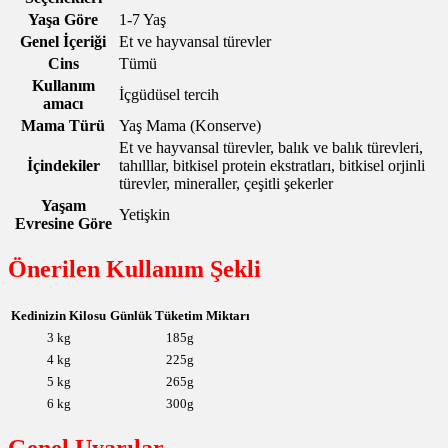
Yaşa Göre
1-7 Yaş
Genel İçeriği
Et ve hayvansal türevler
Cins
Tümü
Kullanım
İçgüdüsel tercih
amacı
Mama Türü
Yaş Mama (Konserve)
Et ve hayvansal türevler, balık ve balık türevleri,
İçindekiler
tahılllar, bitkisel protein ekstratları, bitkisel orjinli
türevler, mineraller, çeşitli şekerler
Yaşam
Yetişkin
Evresine Göre
Önerilen Kullanım Şekli
Kedinizin Kilosu
Günlük Tüketim Miktarı
3 kg
185g
4 kg
225g
5 kg
265g
6 kg
300g
Genel Uyarılar