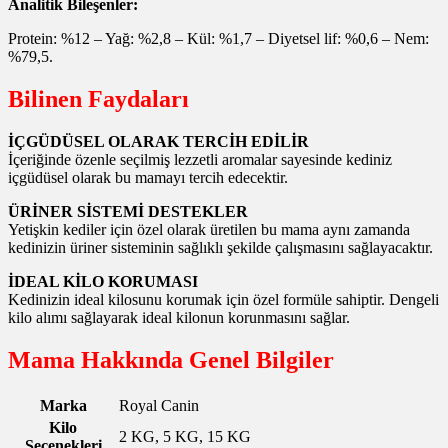
Analitik Bileşenler:
Protein: %12 – Yağ: %2,8 – Kül: %1,7 – Diyetsel lif: %0,6 – Nem:
%79,5.
Bilinen Faydaları
İÇGÜDÜSEL OLARAK TERCİH EDİLİR
İçeriğinde özenle seçilmiş lezzetli aromalar sayesinde kediniz
içgüdüsel olarak bu mamayı tercih edecektir.
ÜRİNER SİSTEMİ DESTEKLER
Yetişkin kediler için özel olarak üretilen bu mama aynı zamanda
kedinizin üriner sisteminin sağlıklı şekilde çalışmasını sağlayacaktır.
İDEAL KİLO KORUMASI
Kedinizin ideal kilosunu korumak için özel formüle sahiptir. Dengeli
kilo alımı sağlayarak ideal kilonun korunmasını sağlar.
Mama Hakkında Genel Bilgiler
Marka
Royal Canin
Kilo
2 KG, 5 KG, 15 KG
Seçenekleri