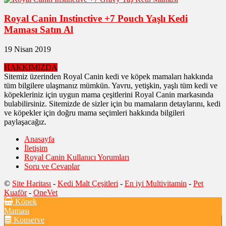
Royal Canin Instinctive +7 Pouch Yaşlı Kedi
Maması Satın Al
19 Nisan 2019
HAKKIMIZDA
Sitemiz üzerinden Royal Canin kedi ve köpek mamaları hakkında
tüm bilgilere ulaşmanız mümkün. Yavru, yetişkin, yaşlı tüm kedi ve
köpekleriniz için uygun mama çeşitlerini Royal Canin markasında
bulabilirsiniz. Sitemizde de sizler için bu mamaların detaylarını, kedi
ve köpekler için doğru mama seçimleri hakkında bilgileri
paylaşacağız.
Anasayfa
İletişim
Royal Canin Kullanıcı Yorumları
Soru ve Cevaplar
©
Site Haritası
-
Kedi Malt Çeşitleri
-
En iyi Multivitamin
-
Pet
Kuaför
-
OneVet
Köpek
Maması
Konserve