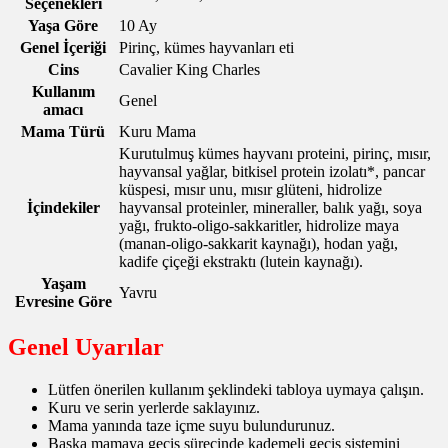
Seçenekleri
Yaşa Göre
10 Ay
Genel İçeriği
Pirinç, kümes hayvanları eti
Cins
Cavalier King Charles
Kullanım
Genel
amacı
Mama Türü
Kuru Mama
Kurutulmuş kümes hayvanı proteini, pirinç, mısır,
hayvansal yağlar, bitkisel protein izolatı*, pancar
küspesi, mısır unu, mısır glüteni, hidrolize
İçindekiler
hayvansal proteinler, mineraller, balık yağı, soya
yağı, frukto-oligo-sakkaritler, hidrolize maya
(manan-oligo-sakkarit kaynağı), hodan yağı,
kadife çiçeği ekstraktı (lutein kaynağı).
Yaşam
Yavru
Evresine Göre
Genel Uyarılar
Lütfen önerilen kullanım şeklindeki tabloya uymaya çalışın.
Kuru ve serin yerlerde saklayınız.
Mama yanında taze içme suyu bulundurunuz.
Başka mamaya geçiş sürecinde kademeli geçiş sistemini