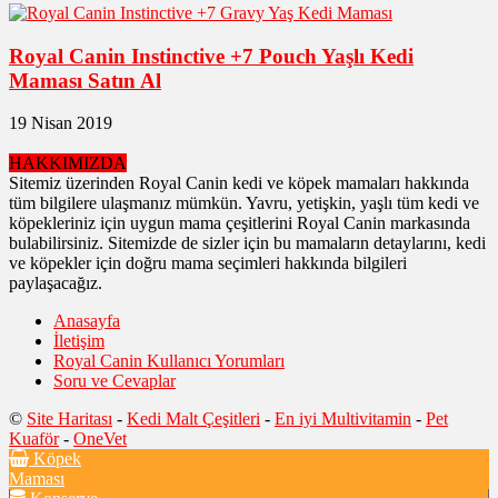
Royal Canin Instinctive +7 Pouch Yaşlı Kedi
Maması Satın Al
19 Nisan 2019
HAKKIMIZDA
Sitemiz üzerinden Royal Canin kedi ve köpek mamaları hakkında
tüm bilgilere ulaşmanız mümkün. Yavru, yetişkin, yaşlı tüm kedi ve
köpekleriniz için uygun mama çeşitlerini Royal Canin markasında
bulabilirsiniz. Sitemizde de sizler için bu mamaların detaylarını, kedi
ve köpekler için doğru mama seçimleri hakkında bilgileri
paylaşacağız.
Anasayfa
İletişim
Royal Canin Kullanıcı Yorumları
Soru ve Cevaplar
©
Site Haritası
-
Kedi Malt Çeşitleri
-
En iyi Multivitamin
-
Pet
Kuaför
-
OneVet
Köpek
Maması