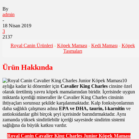
By
admin
-
18 Nisan 2019
3
2137
Royal Canin Ürünleri
-
Köpek Maması
-
Kedi Maması
-
Köpek
Tasmaları
Ürün Hakkında
10
aylığa kadar ki dönemler için
Cavalier King Charles
cinsine özel
olarak üretilmiş yavru köpek mamalarından biridir. İçerisinde uygun
miktarda içerdiği mineraller ile Cavalier King Charles cinsinin
ihtiyaçları sorunsuz şekilde karşılanmaktadır. Kalp fonksiyonlarının
daha sağlıklı çalışması adına
EPA ve DHA, taurin, l-karnitin
ve
antioksidanlar gibi birçok şeyi içerisinde barındırmaktadır. Aynı
zamanda yüksek sindirilebilir içeriği sayesinde sindirim sistemi
sağlığına da büyük katkısı vardır.
Royal Canin Cavalier King Charles Junior Köpek Maması