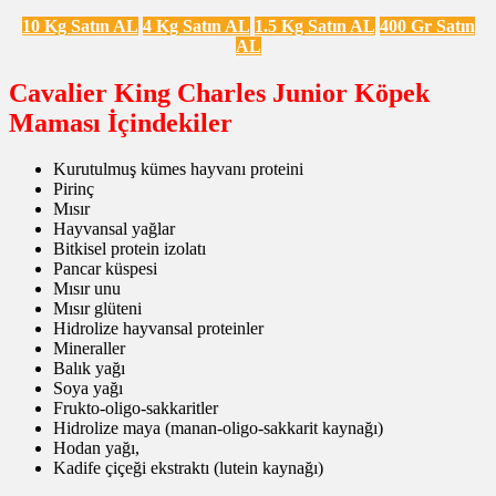
10 Kg Satın AL
4 Kg Satın AL
1.5 Kg Satın AL
400 Gr Satın
AL
Cavalier King Charles Junior Köpek
Maması İçindekiler
Kurutulmuş kümes hayvanı proteini
Pirinç
Mısır
Hayvansal yağlar
Bitkisel protein izolatı
Pancar küspesi
Mısır unu
Mısır glüteni
Hidrolize hayvansal proteinler
Mineraller
Balık yağı
Soya yağı
Frukto-oligo-sakkaritler
Hidrolize maya (manan-oligo-sakkarit kaynağı)
Hodan yağı,
Kadife çiçeği ekstraktı (lutein kaynağı)