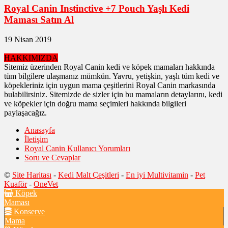
Royal Canin Instinctive +7 Pouch Yaşlı Kedi
Maması Satın Al
19 Nisan 2019
HAKKIMIZDA
Sitemiz üzerinden Royal Canin kedi ve köpek mamaları hakkında
tüm bilgilere ulaşmanız mümkün. Yavru, yetişkin, yaşlı tüm kedi ve
köpekleriniz için uygun mama çeşitlerini Royal Canin markasında
bulabilirsiniz. Sitemizde de sizler için bu mamaların detaylarını, kedi
ve köpekler için doğru mama seçimleri hakkında bilgileri
paylaşacağız.
Anasayfa
İletişim
Royal Canin Kullanıcı Yorumları
Soru ve Cevaplar
©
Site Haritası
-
Kedi Malt Çeşitleri
-
En iyi Multivitamin
-
Pet
Kuaför
-
OneVet
Köpek
Maması
Konserve
Mama