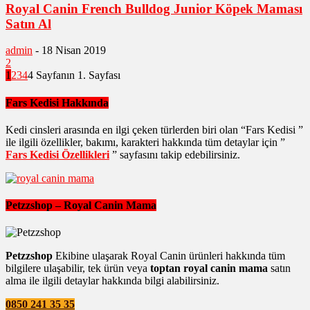
Royal Canin French Bulldog Junior Köpek Maması
Satın Al
admin
-
18 Nisan 2019
2
1
2
3
4
4 Sayfanın 1. Sayfası
Fars Kedisi Hakkında
Kedi cinsleri arasında en ilgi çeken türlerden biri olan “Fars Kedisi ”
ile ilgili özellikler, bakımı, karakteri hakkında tüm detaylar için ”
Fars Kedisi Özellikleri
” sayfasını takip edebilirsiniz.
Petzzshop – Royal Canin Mama
Petzzshop
Ekibine ulaşarak Royal Canin ürünleri hakkında tüm
bilgilere ulaşabilir, tek ürün veya
toptan royal canin mama
satın
alma ile ilgili detaylar hakkında bilgi alabilirsiniz.
0850 241 35 35