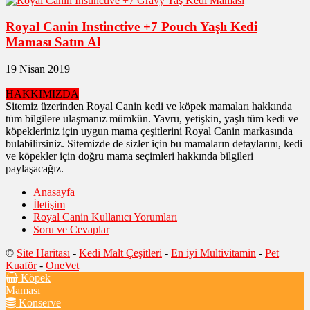
Royal Canin Instinctive +7 Pouch Yaşlı Kedi
Maması Satın Al
19 Nisan 2019
HAKKIMIZDA
Sitemiz üzerinden Royal Canin kedi ve köpek mamaları hakkında
tüm bilgilere ulaşmanız mümkün. Yavru, yetişkin, yaşlı tüm kedi ve
köpekleriniz için uygun mama çeşitlerini Royal Canin markasında
bulabilirsiniz. Sitemizde de sizler için bu mamaların detaylarını, kedi
ve köpekler için doğru mama seçimleri hakkında bilgileri
paylaşacağız.
Anasayfa
İletişim
Royal Canin Kullanıcı Yorumları
Soru ve Cevaplar
©
Site Haritası
-
Kedi Malt Çeşitleri
-
En iyi Multivitamin
-
Pet
Kuaför
-
OneVet
Köpek
Maması
Konserve