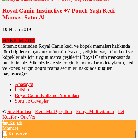
Royal Canin Instinctive +7 Pouch Yaşlı Kedi
Maması Satın Al
19 Nisan 2019
HAKKIMIZDA
Sitemiz üzerinden Royal Canin kedi ve köpek mamaları hakkında
tüm bilgilere ulaşmanız mümkün. Yavru, yetişkin, yaşlı tüm kedi ve
köpekleriniz için uygun mama çeşitlerini Royal Canin markasında
bulabilirsiniz. Sitemizde de sizler için bu mamaların detaylarını, kedi
ve köpekler için doğru mama seçimleri hakkında bilgileri
paylaşacağız.
Anasayfa
İletişim
Royal Canin Kullanıcı Yorumları
Soru ve Cevaplar
©
Site Haritası
-
Kedi Malt Çeşitleri
-
En iyi Multivitamin
-
Pet
Kuaför
-
OneVet
Köpek
Maması
Konserve