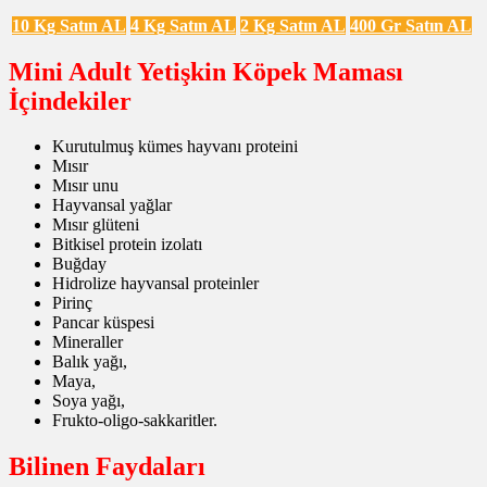
10 Kg Satın AL
4 Kg Satın AL
2 Kg Satın AL
400 Gr Satın AL
Mini Adult Yetişkin Köpek Maması
İçindekiler
Kurutulmuş kümes hayvanı proteini
Mısır
Mısır unu
Hayvansal yağlar
Mısır glüteni
Bitkisel protein izolatı
Buğday
Hidrolize hayvansal proteinler
Pirinç
Pancar küspesi
Mineraller
Balık yağı,
Maya,
Soya yağı,
Frukto-oligo-sakkaritler.
Bilinen Faydaları