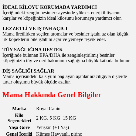
İDEAL KİLOYU KORUMADA YARDIMCI
İçeriğindeki zengin besinler sayesinde yüksek enerji ihtiyacını
karşılar ve köpeğinizin ideal kilosunu korumaya yardımcı olur.
LEZZETLİ VE İŞTAH AÇICI
Mama üretilirken seçilen aromalar ve besinler iştahı az olan küçük
ırk köpeklerin bile iştahını açar ve yemeye teşvik eder.
TÜY SAĞLIĞINA DESTEK
İçeriğinde bulunan EPA/DHA ile zenginleştirilmiş besinler
köpeğinizin tüy ve deri bakımının sağlığına büyük katkıda bulunur.
DİŞ SAĞLIĞI SAĞLAR
Mama içerisindeki kalsiyum bağlayan ajanlar aracılığıyla dişlerde
tartar oluşumu büyük ölçüde azaltır.
Mama Hakkında Genel Bilgiler
Marka
Royal Canin
Kilo
2 KG, 5 KG, 15 KG
Seçenekleri
Yaşa Göre
Yetişkin (+1 Yaş)
Genel İçeriği
Kümes Hayvanlı, pirinç