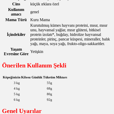
Cins
küçük ırklara özel
Kullanım
genel
amacı
Mama Türü
Kuru Mama
Kurutulmuş kümes hayvanı proteini, mısır, mısır
unu, hayvansal yağlar, mısır glüteni, bitkisel
İçindekiler
protein izolatı*, buğday, hidrolize hayvansal
proteinler, pirinç, pancar küspesi, mineraller, balık
yağı, maya, soya yağı, frukto-oligo-sakkaritler.
Yaşam
Yetişkin
Evresine Göre
Önerilen Kullanım Şekli
Köpeğinizin Kilosu
Günlük Tüketim Miktarı
3 kg
55g
4 kg
68g
5 kg
80g
6 kg
92g
Genel Uyarılar