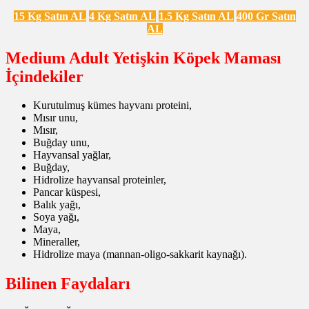
15 Kg Satın AL
4 Kg Satın AL
1.5 Kg Satın AL
400 Gr Satın
AL
Medium Adult Yetişkin Köpek Maması
İçindekiler
Kurutulmuş kümes hayvanı proteini,
Mısır unu,
Mısır,
Buğday unu,
Hayvansal yağlar,
Buğday,
Hidrolize hayvansal proteinler,
Pancar küspesi,
Balık yağı,
Soya yağı,
Maya,
Mineraller,
Hidrolize maya (mannan-oligo-sakkarit kaynağı).
Bilinen Faydaları