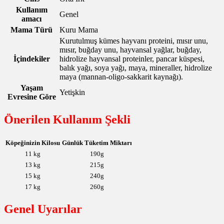
Kullanım
Genel
amacı
Mama Türü
Kuru Mama
Kurutulmuş kümes hayvanı proteini, mısır unu,
mısır, buğday unu, hayvansal yağlar, buğday,
İçindekiler
hidrolize hayvansal proteinler, pancar küspesi,
balık yağı, soya yağı, maya, mineraller, hidrolize
maya (mannan-oligo-sakkarit kaynağı).
Yaşam
Yetişkin
Evresine Göre
Önerilen Kullanım Şekli
Köpeğinizin Kilosu
Günlük Tüketim Miktarı
11 kg
190g
13 kg
215g
15 kg
240g
17 kg
260g
Genel Uyarılar