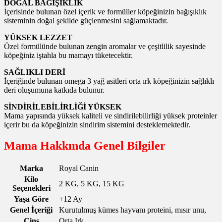
DOĞAL BAĞIŞIKLIK
İçerisinde bulunan özel içerik ve formüller köpeğinizin bağışıklık
sisteminin doğal şekilde güçlenmesini sağlamaktadır.
YÜKSEK LEZZET
Özel formülünde bulunan zengin aromalar ve çeşitlilik sayesinde
köpeğiniz iştahla bu mamayı tüketecektir.
SAĞLIKLI DERİ
İçeriğinde bulunan omega 3 yağ asitleri orta ırk köpeğinizin sağlıklı
deri oluşumuna katkıda bulunur.
SİNDİRİLEBİLİRLİĞİ YÜKSEK
Mama yapısında yüksek kaliteli ve sindirilebilirliği yüksek proteinler
içerir bu da köpeğinizin sindirim sistemini desteklemektedir.
Mama Hakkında Genel Bilgiler
Marka
Royal Canin
Kilo
2 KG, 5 KG, 15 KG
Seçenekleri
Yaşa Göre
+12 Ay
Genel İçeriği
Kurutulmuş kümes hayvanı proteini, mısır unu,
Cins
Orta Irk