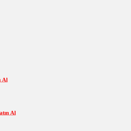
 Al
tın Al