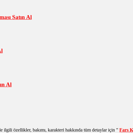
ası Satın Al
l
ın Al
le ilgili özellikler, bakımı, karakteri hakkında tüm detaylar için ”
Fars Ke