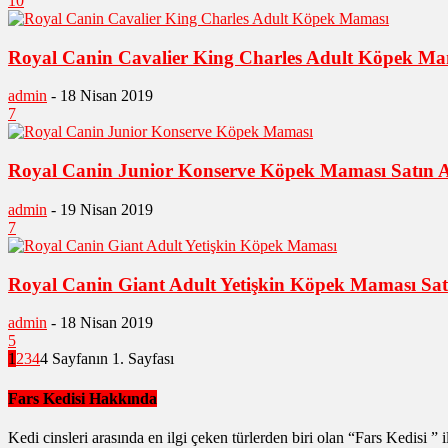
10
Royal Canin Cavalier King Charles Adult Köpek Mam
admin
-
18 Nisan 2019
7
Royal Canin Junior Konserve Köpek Maması Satın A
admin
-
19 Nisan 2019
7
Royal Canin Giant Adult Yetişkin Köpek Maması Sat
admin
-
18 Nisan 2019
5
1
2
3
4
4 Sayfanın 1. Sayfası
Fars Kedisi Hakkında
Kedi cinsleri arasında en ilgi çeken türlerden biri olan “Fars Kedisi ” i