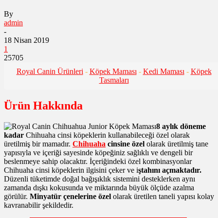
By
admin
-
18 Nisan 2019
1
25705
Royal Canin Ürünleri
-
Köpek Maması
-
Kedi Maması
-
Köpek
Tasmaları
Ürün Hakkında
8 aylık döneme
kadar
Chihuaha cinsi köpeklerin kullanabileceği özel olarak
üretilmiş bir mamadır.
Chihuaha
cinsine özel
olarak üretilmiş tane
yapısıyla ve içeriği sayesinde köpeğiniz sağlıklı ve dengeli bir
beslenmeye sahip olacaktır. İçeriğindeki özel kombinasyonlar
Chihuaha cinsi köpeklerin ilgisini çeker ve i
ştahını açmaktadır.
Düzenli tüketimde doğal bağışıklık sistemini desteklerken aynı
zamanda dışkı kokusunda ve miktarında büyük ölçüde azalma
görülür.
Minyatür çenelerine özel
olarak üretilen taneli yapısı kolay
kavranabilir şekildedir.