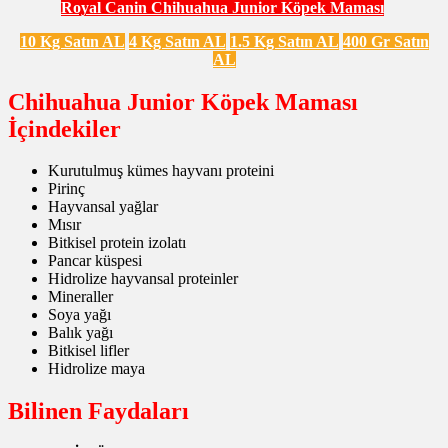
Royal Canin Chihuahua Junior Köpek Maması
10 Kg Satın AL
4 Kg Satın AL
1.5 Kg Satın AL
400 Gr Satın
AL
Chihuahua Junior Köpek Maması
İçindekiler
Kurutulmuş kümes hayvanı proteini
Pirinç
Hayvansal yağlar
Mısır
Bitkisel protein izolatı
Pancar küspesi
Hidrolize hayvansal proteinler
Mineraller
Soya yağı
Balık yağı
Bitkisel lifler
Hidrolize maya
Bilinen Faydaları