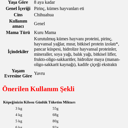
Yaşa Göre
8 aya kadar
Genel İçeriği
Pirinç, kümes hayvanları eti
Cins
Chihuahua
Kullanım
Genel
amacı
Mama Türü
Kuru Mama
Kurutulmuş kümes hayvanı proteini, pirinç,
hayvansal yağlar, mısır, bitkisel protein izolatı*,
pancar küspesi, hidrolize hayvansal proteinler,
İçindekiler
mineraller, soya yağı, balık yağı, bitkisel lifler,
frukto-oligo-sakkaritler, hidrolize maya (manan-
oligo-sakkarit kaynağı), kadife çiçeği ekstraktı
Yaşam
Yavru
Evresine Göre
Önerilen Kullanım Şekli
Köpeğinizin Kilosu
Günlük Tüketim Miktarı
3 kg
55g
4 kg
68g
5 kg
80g
6 kg
92g