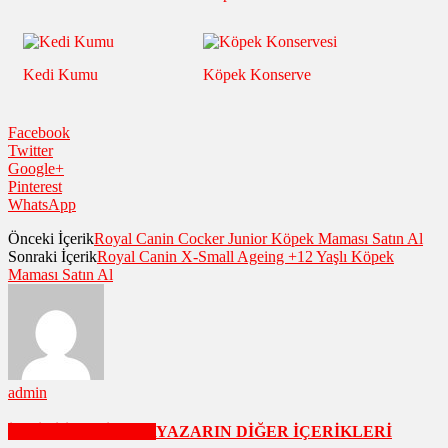
Kedi Kumu
Köpek Konserve
Facebook
Twitter
Google+
Pinterest
WhatsApp
Önceki İçerik
Royal Canin Cocker Junior Köpek Maması Satın Al
Sonraki İçerik
Royal Canin X-Small Ageing +12 Yaşlı Köpek
Maması Satın Al
admin
İLGİLİ İÇERİKLER
YAZARIN DİĞER İÇERİKLERİ