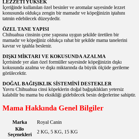
LEZZETİ YÜKSEK
İçeriğinde kullanılan özel besinler ve aromalar sayesinde lezzet
konusunda oldukça zengin bir mamadır ve köpeğinizin iştahını
tatmin edebilecek düzeydedir.
ÖZEL TANE YAPISI
Chihuahua cinsinin çene yapısına uygun şekilde üretilen bir
mamadır ve köpeğiniz oldukça rahat bir şekilde mama tanelerini
kavrar ve iştahla beslenir.
DIŞKI MİKTARI VE KOKUSUNDA AZALMA
İçerisinde yer alan özel formüller sayesinde köpeğinizin dışkı
kokusunda azalma ve dışkı miktarında da büyük ölçüde gerileme
görülecektir.
DOĞAL BAĞIŞIKLIK SİSTEMİNİ DESTEKLER
Yavru Chihuahua cinsi köpeklerin doğal bağışıklıkları yetersiz
kalabilir bu mama bu eksikliği gidebilecek besin değerlerine sahiptir.
Mama Hakkında Genel Bilgiler
Marka
Royal Canin
Kilo
2 KG, 5 KG, 15 KG
Seçenekleri