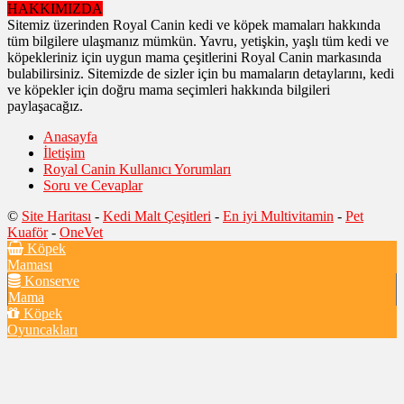
HAKKIMIZDA
Sitemiz üzerinden Royal Canin kedi ve köpek mamaları hakkında
tüm bilgilere ulaşmanız mümkün. Yavru, yetişkin, yaşlı tüm kedi ve
köpekleriniz için uygun mama çeşitlerini Royal Canin markasında
bulabilirsiniz. Sitemizde de sizler için bu mamaların detaylarını, kedi
ve köpekler için doğru mama seçimleri hakkında bilgileri
paylaşacağız.
Anasayfa
İletişim
Royal Canin Kullanıcı Yorumları
Soru ve Cevaplar
©
Site Haritası
-
Kedi Malt Çeşitleri
-
En iyi Multivitamin
-
Pet
Kuaför
-
OneVet
Köpek
Maması
Konserve
Mama
Köpek
Oyuncakları