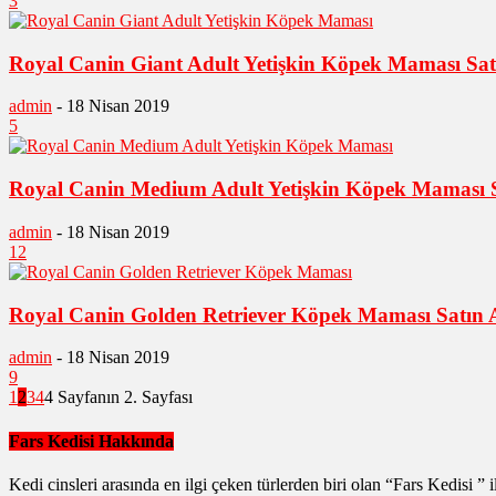
3
Royal Canin Giant Adult Yetişkin Köpek Maması Sat
admin
-
18 Nisan 2019
5
Royal Canin Medium Adult Yetişkin Köpek Maması S
admin
-
18 Nisan 2019
12
Royal Canin Golden Retriever Köpek Maması Satın 
admin
-
18 Nisan 2019
9
1
2
3
4
4 Sayfanın 2. Sayfası
Fars Kedisi Hakkında
Kedi cinsleri arasında en ilgi çeken türlerden biri olan “Fars Kedisi ” i