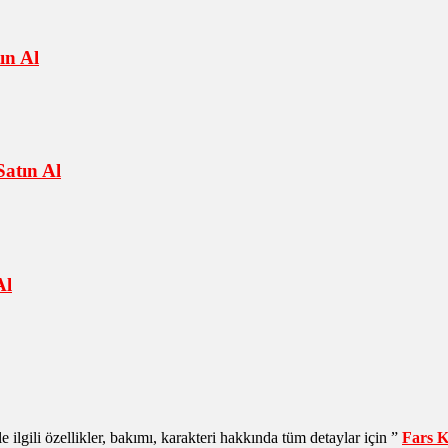
ın Al
atın Al
Al
le ilgili özellikler, bakımı, karakteri hakkında tüm detaylar için ”
Fars Ke