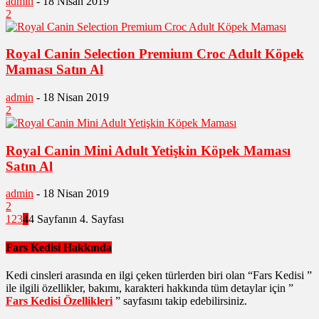
admin
-
18 Nisan 2019
2
Royal Canin Selection Premium Croc Adult Köpek
Maması Satın Al
admin
-
18 Nisan 2019
2
Royal Canin Mini Adult Yetişkin Köpek Maması
Satın Al
admin
-
18 Nisan 2019
2
1
2
3
4
4 Sayfanın 4. Sayfası
Fars Kedisi Hakkında
Kedi cinsleri arasında en ilgi çeken türlerden biri olan “Fars Kedisi ”
ile ilgili özellikler, bakımı, karakteri hakkında tüm detaylar için ”
Fars Kedisi Özellikleri
” sayfasını takip edebilirsiniz.