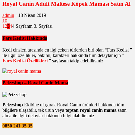
Royal Canin Adult Maltese Köpek Maması Satın Al
admin
-
18 Nisan 2019
10
1
2
3
4
4 Sayfanın 3. Sayfası
Fars Kedisi Hakkında
Kedi cinsleri arasında en ilgi çeken türlerden biri olan “Fars Kedisi ”
ile ilgili özellikler, bakımı, karakteri hakkında tüm detaylar için ”
Fars Kedisi Özellikleri
” sayfasını takip edebilirsiniz.
Petzzshop – Royal Canin Mama
Petzzshop
Ekibine ulaşarak Royal Canin ürünleri hakkında tüm
bilgilere ulaşabilir, tek ürün veya
toptan royal canin mama
satın
alma ile ilgili detaylar hakkında bilgi alabilirsiniz.
0850 241 35 35