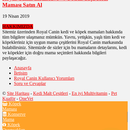
Maması Satın Al
19 Nisan 2019
HAKKIMIZDA
Sitemiz üzerinden Royal Canin kedi ve köpek mamaları hakkında
tüm bilgilere ulaşmanız mümkün. Yavru, yetişkin, yaşlı tüm kedi ve
köpekleriniz için uygun mama çeşitlerini Royal Canin markasında
bulabilirsiniz. Sitemizde de sizler için bu mamaların detaylarını, kedi
ve köpekler için doğru mama seçimleri hakkında bilgileri
paylaşacağız.
Anasayfa
İletişim
Royal Canin Kullanıcı Yorumları
Soru ve Cevaplar
©
Site Haritası
-
Kedi Malt Çeşitleri
-
En iyi Multivitamin
-
Pet
Kuaför
-
OneVet
Köpek
Maması
Konserve
Mama
Köpek
Oyuncakları